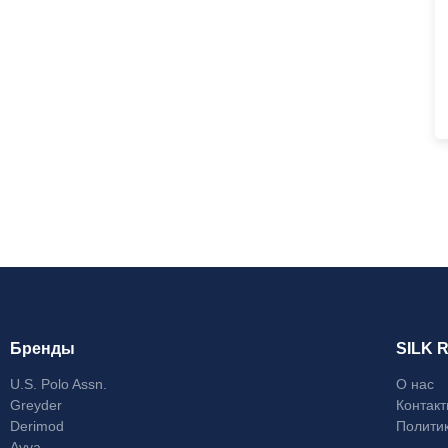
Бренды
SILK 
U.S. Polo Assn.
О нас
Greyder
Контак
Derimod
Полити
Avva