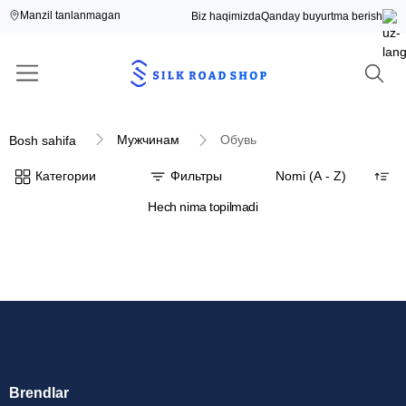
Manzil tanlanmagan
Biz haqimizda
Qanday buyurtma berish
Мужчинам
Обувь
Bosh sahifa
Категории
Фильтры
Hech nima topilmadi
Brendlar