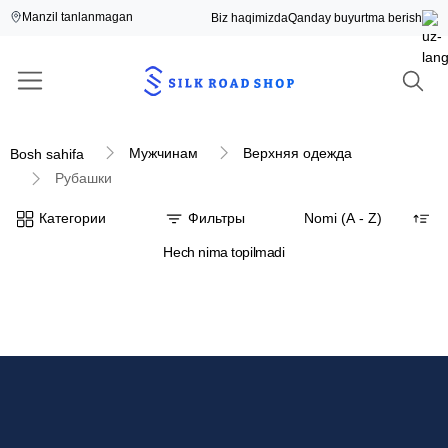
Manzil tanlanmagan
Biz haqimizda
Qanday buyurtma berish
Мужчинам
Верхняя одежда
Bosh sahifa
Рубашки
Категории
Фильтры
Hech nima topilmadi