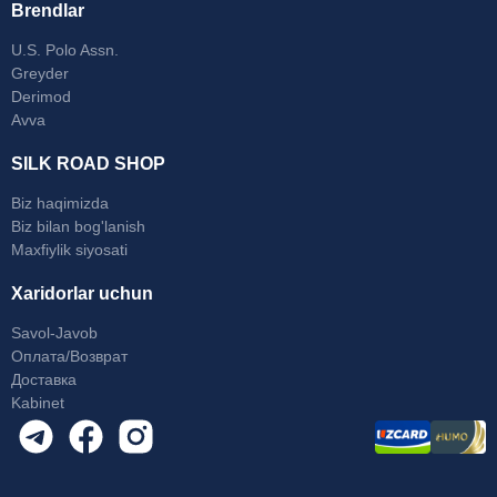
Brendlar
U.S. Polo Assn.
Greyder
Derimod
Avva
SILK ROAD SHOP
Biz haqimizda
Biz bilan bog'lanish
Maxfiylik siyosati
Xaridorlar uchun
Savol-Javob
Оплата/Возврат
Доставка
Kabinet